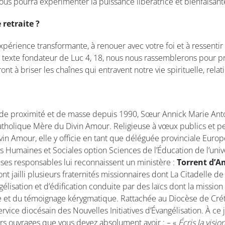
nous pourra expérimenter la puissance libératrice et bienfaisant
 retraite ?
expérience transformante, à renouer avec votre foi et à ressentir 
le texte fondateur de Luc 4, 18, nous nous rassemblerons pour pr
t à briser les chaînes qui entravent notre vie spirituelle, relat
on de proximité et de masse depuis 1990, Sœur Annick Marie A
tholique Mère du Divin Amour. Religieuse à vœux publics et perp
in Amour, elle y officie en tant que déléguée provinciale Euro
s Humaines et Sociales option Sciences de l’Éducation de l’unive
 ses responsables lui reconnaissent un ministère :
Torrent d’A
t jailli plusieurs fraternités missionnaires dont La Citadelle d
isation et d’édification conduite par des laïcs dont la mission 
le et du témoignage kérygmatique. Rattachée au Diocèse de Cré
rvice diocésain des Nouvelles Initiatives d’Évangélisation. À ce
urs ouvrages que vous devez absolument avoir : – «
Écris la visio