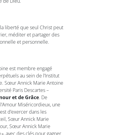
e de Dieu.
la liberté que seul Christ peut
ier, méditer et partager des
ionnelle et personnelle.
ntoine est membre engagé
étuels au sein de l’Institut
pe. Sœur Annick Marie Antoine
rsité Paris Descartes –
mour et de Grâce
. De
e l’Amour Miséricordieux, une
est d’exercer dans les
teil, Sœur Annick Marie
 jour, Sœur Annick Marie
n
», avec des clés pour gagner