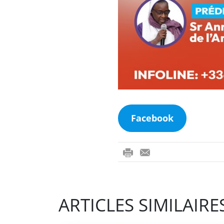
Facebook
ri
-
nt
m
ail
ARTICLES SIMILAIRE