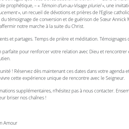
role prophétique, – «
Témoin d’un-au-Visage pluriel
», une invita
ucement
», un recueil de dévotions et prières de l’Eglise catholi
ie du témoignage de conversion et de guérison de Sœur Annick 
ffermir notre marche à la suite du Christ.
ts et partages. Temps de prière et méditation. Témoignages de
n parfaite pour renforcer votre relation avec Dieu et rencontre
utien.
nité ! Réservez dès maintenant ces dates dans votre agenda et
ivre cette expérience unique de rencontre avec le Seigneur.
ormations supplémentaires, n’hésitez pas à nous contacter. Ensem
neur briser nos chaînes !
in Amour