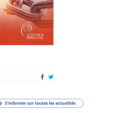
P
E
ac
wi
eb
tt
oo
er
k
S'informer sur toutes les actualités